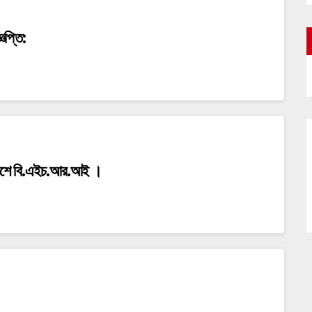
ঞপ্তি:
র পাশে বি.এইচ.আর.আই ।