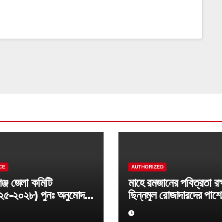
CE
AUTHORIZED
িগঞ্জ জেলা কমিটি
মাহে রমজানের পবিত্রতা রক্ষ
২৫-২০২৮) পুনঃ অনুমোদন
ছিন্নমূল রোজাদারদের পাশে
প্তি:
বি.এইচ.আর.আই ।