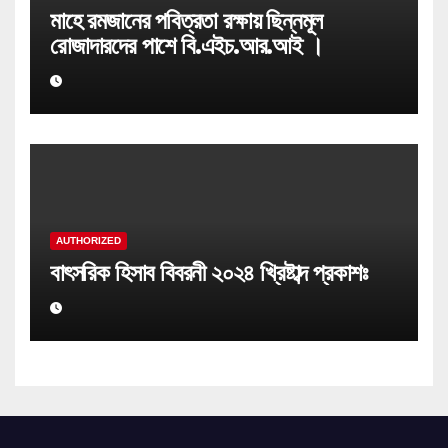
মাহে রমজানের পবিত্রতা রক্ষায় ছিন্নমূল
রোজাদারদের পাশে বি.এইচ.আর.আই ।
AUTHORIZED
বাৎসরিক হিসাব বিবরনী ২০২৪ খ্রিষ্টাব্দ প্রকাশঃ